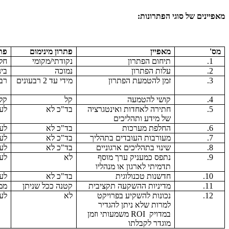
מאפיינים של סוגי הפתרונות:
מס'
מאפיין
פתרון מינימום
פת
1.
תיחום הפתרון
נקודתי/מקומי
חלק
2.
עלות הפתרון
נמוכה
בינ
3.
זמן להטמעת הפתרון
מידי עד 2 רבעונים
רב
4.
קושי להטמעה
קל
קל/
5.
חתירה לאחדות ואינטגרציה
בד"כ לא
לע
של מידע ותהליכים
6.
החלפת מערכות
בד"כ לא
לע
7.
מעורבות העובדים בתהליך
בד"כ לא
לע
8.
שינוי בתהליכים ארגוניים
בד"כ לא
לע
9.
נתפס כמעניק ערך מוסף
לא
לע
תדמיתי לארגון או מנהליו
10.
חדשנות טכנולוגית
בד"כ לא
לע
11.
מדיניות ההשקעה תקציבית
קטנה ככל שניתן
ממ
12.
נכונות להשקיע בפרויקט
לא
לע
למרות שלא ניתן להגדיר
במדויק
ROI
משמעותי וזמן
מוגדר לקבלתו