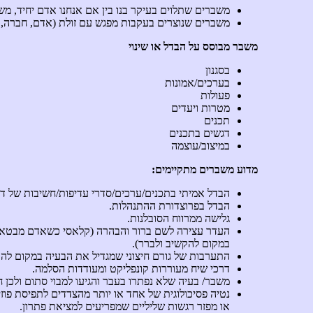
משברים שתלוים בעיקר בנו בין אם אנחנו אדם יחיד, מש
משברים שנוצרים בעקבות מפגש עם זולת (אדם, חברה, ע
משבר מבוסס על הבדל או שינוי
בסגנון
בערכים/אמונות
פעולות
מטרות ויעדים
תכנים
דגשים בתכנים
במיצוב/עוצמה
מדוע משברים מתקיימים:
הבדל אמיתי בתכנים/ערכים/סדרי עדיפות/חשיבות של ד
הבדל בפרוצדורת ההתנהלות.
גלישה ממרווח הסובלנות.
העדר עצירה לשם ברור והבהרה (קלאסי כשאדם מבטא מ
במקום להקשיב ולברר).
התערבות של גורם חיצוני שמגדיל את הבעיה במקום להרג
דרכי שיח מעוררות קונפליקט ומעודדות הסלמה.
משבר/ בעיה שלא נפתרו בעבר והגיעו למבוי סתום ולכן
נטיה פסיכולוגית של אחד או יותר מהצדדים לתפיסת פוז
או מפזר רגשות שליליים שמפריעים למציאת פתרון.