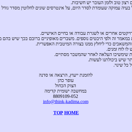
צון טוב ולזמן העובר יש חשיבות.
עיה עמוקה שעומדת לסדר היום, על אינטרסים שונים לחלוטין מסדר גודל 
יקטים אחרים או לשגרת עבודה או בחיים האישיים.
ת במאמר זה ולפי היבטים נוספים. משברים מאופיניים ברובם בכך שיש בהם מ
ת והמשאבים כדי ליחלץ ממנו בצורה המיטבית האפשרית.
ו לוח זמנים.
לכות שימשיכו העלאה לאחר שהמשבר מסתיים.
ר שיש ביכולתנו לעשות.
כל שינוי.
להזמנת ייעוץ, הרצאה או סדנה
עופר כהן
הצוק הכחול
במחשבה ישומית קדימה
8809109-052
info@think-kadima.com
TOP
HOME