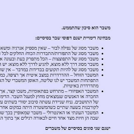
משבר הוא סיכון שהתממש.
מבחינה דימויית ישנם דפוסי שבר בסיסיים:
משבר מסוג של נפילה לבור – שאין מספיק אנרגיה ומשאב
משבר מסוג של התפזרות/התבדרות הכוח/ החלקים לכל 
משבר מסוג של התפוצצות – הכל מתפרק בעת ובעונה א
משבר מסוג דרך ללא מוצא, להגיע לדרך ללא מוצא: יש הר
משבר מסוג של להיות תקועים בבדידות במדבר – אין שום
המשבר הזוחל – ההדרדרות במצב איטית אך רציפה, כמע
התפתחות המשבר יש לנו שליטה, האופן המשברי של האיר
מתדרדרת באיטיות.
המשבר האפיזודי – מתרחש בפתאומיות, משכו קצר, אך הה
החברה או האנשים שנמצאים מחוץ למעגל השבר. הדימוי
של התושבים. נניח שניידת עשתה סיבוב יסודי בשתים 
לקורבנות בשעה שתיים כשהמשטרה היתה במקום אחר.
המשבר העונתי או האינטרולי – משבר שמאופיין בכך שהו
שבה הן חיות מצד אחד חיים לכאורה רגילים אך בתוך הח
ישנם שני סוגים בסיסיים של משברים