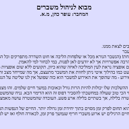
מבוא לניהול משברים
המחבר: עופר כהן, מ.א.
ים לצאת ממנו.
עבר
חת! (הנשבר הנורא מכל או שלפחות הליבה או חוט השדרה מתפרקים וכל ה
בה אפשרויות אך לא יודעים לאן לפנות, במי לבחור למי להאמין.
 אופציה נראת לעין המוליכה לאיזה שהוא כיוון, תקועים ללא שום אופציות 
ט כמו בהילוך איטי ניתן לחוות את המשבר מתעצם, אך מה שמייחד מצב זה
וע - מה שהופך את האירוע למשבר הוא כזה שפועל אין לנו שליטה על הנס
שלכות שלו יכולות להיות הרות גורל וכאובות במשך חיים שלמים. זהו מצב
 הכי טוב שעולה במחשבתי להסביר דפוס זה הוא הדימוי הבא. נניח שהמשט
עשרה בלילה, אך בשתיים בלילה ארע פשע. העובדה שהמשטרה עושה מאמצי
א תחום לפרק זמן מסוים בתוך יחידת זמן גדולה יותר. החיים של הנפשות ה
יים הרגילים יש ארוע משברי חריף שנמשך פרק זמן, לכאורה חולף ואז יש לכ