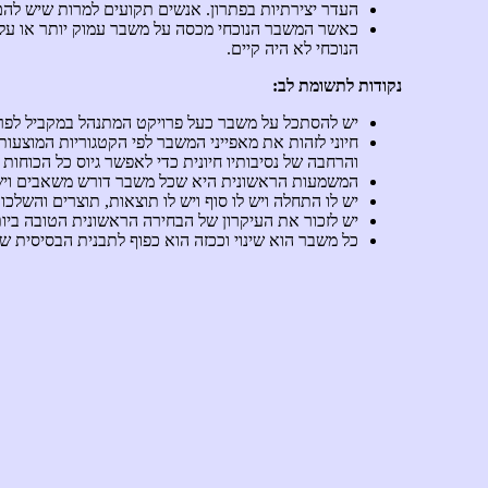
העדר יצירתיות בפתרון. אנשים תקועים למרות שיש להם ר
כאשר המשבר הנוכחי מכסה על משבר עמוק יותר או על ב
הנוכחי לא היה קיים.
נקודות לתשומת לב:
יש להסתכל על משבר כעל פרויקט המתנהל במקביל לפרו
חיוני לזהות את מאפייני המשבר לפי הקטגוריות המוצעו
והרחבה של נסיבותיו חיונית כדי לאפשר גיוס כל הכוחו
המשמעות הראשונית היא שכל משבר דורש משאבים ויש ל
יש לו התחלה ויש לו סוף ויש לו תוצאות, תוצרים והש
יש לזכור את העיקרון של הבחירה הראשונית הטובה ביות
כל משבר הוא שינוי וככזה הוא כפוף לתבנית הבסיסית של 